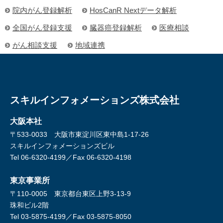
院内がん登録解析
HosCanR Next
データ解析
2026/5/7
クールビズ実施についてのお知らせ
お知らせ
全国がん登録支援
臓器癌登録解析
医療相談
弊社では、地球温暖化防止および節電への取り組みの一環とし
て、今年もクールビズを実施いたします。期間中は軽装での対応
がん相談支援
地域連携
となりますこと、何卒ご理解のほどよろしくお願い申し上げま
す。
（オプション）
［実施期間］ 2026/5/7～9/30まで
スキルインフォメーションズ株式会社
2026/4/7
ゴールデンウィーク期間の営業のご案内
お知らせ
誠に勝手ながら、2026/4/29～5/6を休業とさせていただきます。
大阪本社
期間中のお問い合わせは、5/7より順次対応いたします。ご不便を
〒533-0033 大阪市東淀川区東中島1-17-26
おかけしますが、何卒ご理解のほどお願い申し上げます。
スキルインフォメーションズビル
Tel 06-6320-4199／Fax 06-6320-4198
2026/3/6
3月27日(金)所定休日の為、終日不在のお
お知らせ
知らせ
東京事業所
弊社では月に1回の週休3日制を導入しており、3月の適用日とし
〒110-0005 東京都台東区上野3-13-9
て、3月27日(金)を所定休日に設定しております。何卒ご理解賜り
珠和ビル2階
ますようお願い申し上げます。
Tel 03-5875-4199／Fax 03-5875-8050