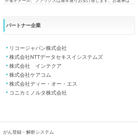
※電子メール、ファックスは通常通りお受け致します。お返事は
8/17以降になりますので重ねてご了承ください。
2026/7/17
7月24日(金)所定休日の為、終日不在の
お知らせ
パートナー企業
お知らせ
弊社では月に1回の週休3日制を導入しており、7月の適用日とし
リコージャパン株式会社
て、7月24日(金)を所定休日に設定しております。何卒ご理解賜り
ますようお願い申し上げます。
株式会社NTTデータセキスイシステムズ
※電子メール、ファックスは通常通りお受け致しますが、お返事
株式会社 インテクア
は7月27日(月)以降となりますので重ねてご了承ください。
株式会社ケアコム
株式会社ディー・オー・エス
2026/6/5
6月26日(金)所定休日の為、終日不在のお
お知らせ
コニカミノルタ株式会社
知らせ
弊社では月に1回の週休3日制を導入しており、6月の適用日とし
て、6月26日(金)を所定休日に設定しております。何卒ご理解賜り
ますようお願い申し上げます。
※電子メール、ファックスは通常通りお受け致しますが、お返事
は6月29日(月)以降となりますので重ねてご了承ください。
がん登録・解析システム